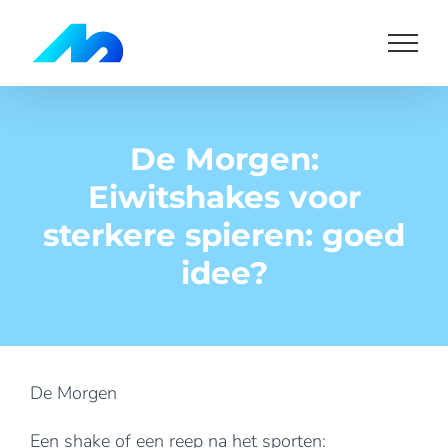
Skip
to
content
De Morgen:
Eiwitshakes voor
sterkere spieren: goed
idee?
De Morgen
Een shake of een reep na het sporten: