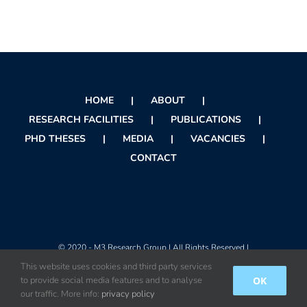
HOME
ABOUT
RESEARCH FACILITIES
PUBLICATIONS
PHD THESES
MEDIA
VACANCIES
CONTACT
© 2020 - M3 Research Group | All Rights Reserved |
This website uses cookies and third party services
OK
to provide social media features and to analyse
Instagram
X
Facebook
Orcid
Rss
our traffic. More info:
privacy policy